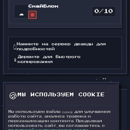
p.servdw.ru
АДРЕС:
👍
🔌
ПОДКЛЮЧИТЬСЯ
108
⚡
СкайБлок
PING:
ms
☁️
0/10
ПОРТ:
8888
OFFLINE
UPTIME:
29ч 59м
ОНЛАЙН:
0%
p.servdw.ru
АДРЕС:
👍
🔌
ПОДКЛЮЧИТЬСЯ
74
⚡
PING:
ms
ПОРТ:
6563
Нажмите на сервер дважды для
👆
UPTIME:
5ч 57м
подробностей
ОНЛАЙН:
0%
Держите для быстрого
📱
🔌
копирования
ПОДКЛЮЧИТЬСЯ
--
⚡
PING:
ms
UPTIME:
--
👍
🔌
ПОДКЛЮЧИТЬСЯ
🍪
МЫ ИСПОЛЬЗУЕМ COOKIE
Сервера Террария
СЕРВЕРА TERRARIA
Мы используем файлы cookie для улучшения
КОНФИДЕНЦИАЛЬНОСТЬ
ОФЕРТА
•
•
работы сайта, анализа трафика и
ПРАВИЛА
ПОДДЕРЖКА
•
•
персонализации контента. Продолжая
использовать сайт, вы соглашаетесь с
🍪 НАСТРОЙКИ COOKIE